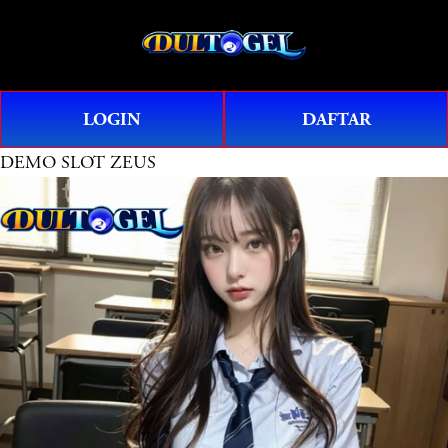
O
0
p
e
n
LOGIN
DAFTAR
M
e
DEMO SLOT ZEUS
n
u