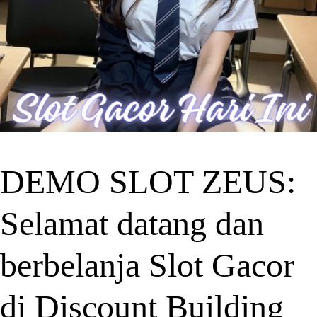
DEMO SLOT ZEUS:
Selamat datang dan
berbelanja Slot Gacor
di Discount Building