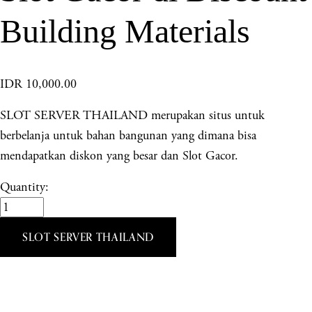
Building Materials
IDR 10,000.00
SLOT SERVER THAILAND merupakan situs untuk
berbelanja untuk bahan bangunan yang dimana bisa
mendapatkan diskon yang besar dan Slot Gacor.
Quantity:
SLOT SERVER THAILAND