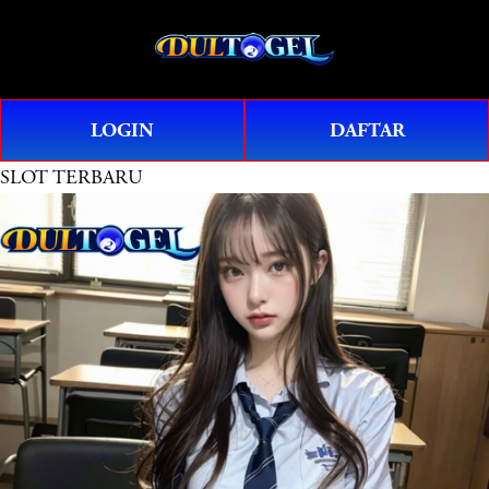
O
0
p
e
n
LOGIN
DAFTAR
M
e
SLOT TERBARU
n
u