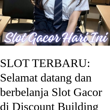
SLOT TERBARU:
Selamat datang dan
berbelanja Slot Gacor
di Discount Building